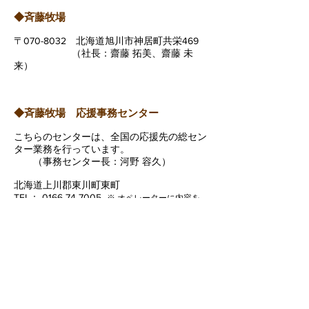
◆斉藤牧場
〒070-8032 北海道旭川市神居町共栄469
（社長：齋藤 拓美、齋藤 未
来）
◆斉藤牧場 応援事務センター
こちらのセンターは、全国の応援先の総セン
ター業務を行っています。
（事務センター長：河野 容久）
北海道上川郡東川町東町
TEL： 0166-74-7005
※ オペレーターに内容を
お伝えください。担当者より折り返しご連絡させて
いただきます。
FAX：
0166-74-8363
メール：
saitou.bokujou@gmail.com
（受付時間：平日10:00～17:00）担当：竹澤
明美