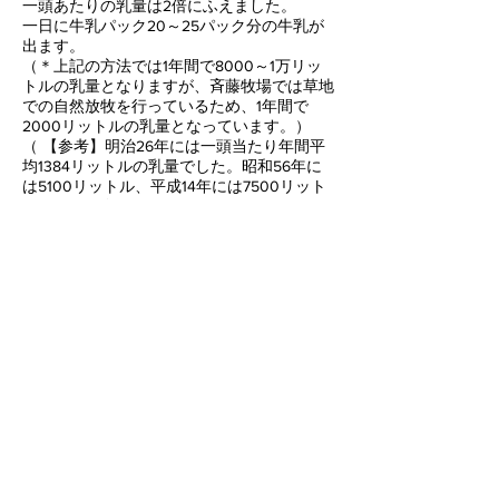
一頭あたりの乳量は2倍にふえました。
一日に牛乳パック20～25パック分の牛乳が
出ます。
（＊上記の方法では1年間で8000～1万リッ
トルの乳量となりますが、斉藤牧場では草地
での自然放牧を行っているため、1年間で
2000リットルの乳量となっています。）
（ 【参考】明治26年には一頭当たり年間平
均1384リットルの乳量でした。昭和56年に
は5100リットル、平成14年には7500リット
ル、そして今は8000～1万リットルにもなっ
ています。）
その分食べるえさの量や乳房炎という病気に
かかる牛も増えました。
えさの量は、牛一頭、1日当たり約30キロの
飼料が必要です。草地にすると牛一頭あたり
約1haの広さが必要になります。
今500万頭近くの牛が飼育されていますが、
日本には、草地は80万ha分しかありませ
ん。大多数の乳牛は、牧場ではなく狭い「牛
舎」にずっとつながれたまま飼育されていま
す。