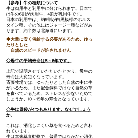
【参考】牛の種類について
牛は肉用牛と乳用牛に分けられます。日本で
は牛の6割が肉用牛、4割が乳用牛です。
日本の乳用牛は、約9割が白黒模様のホルス
タイン種、その他にはジャージー種などがあ
ります。約半数は北海道にいます。
◆大量に安く供給する必要があるため、ゆっ
たりとした
自然のスピードが許されません
◇母牛の平均寿命は5～6年です。
上記で説明させていただいたとおり、母牛の
寿命は大変短くなっています。
斉藤牧場では、ゆったりとした自然の中に牛
がいるため、また配合飼料ではなく自然の草
を食べているため、ストレスが少ないためで
しょうか、10～15年の寿命となっています。
◇牛は胃袋が4つもあります。なぜでしょう
か。
これは、消化しにくい草を食べるためと言わ
れています。
牛は本来草食動物で、普通ではなかなか消化