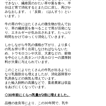
できない、繊維質のかたい草や葉を食べ、半
分ほど胃で消化するとまた口に戻し、再びか
みなおします。（「反芻」（はんすう）とい
います。）
牛の胃の中にはたくさんの微生物が住んでお
り、草の繊維質を食べることで胃が活発にな
り、エネルギーが生み出されます。たっぷり
時間をかけてゆっくり消化していきます。
しかしながら牛乳の価格が下がり、より多く
の乳を搾り早く出荷しなければならないた
め、トウモロコシや大豆、大麦などの、穀物
を中心とした高タンパク高カロリーの濃厚飼
料が大量に与えられています。
このことによりたくさんの牛乳が出るように
なり乳脂肪分も増えましたが、消化器障害や
乳房炎などの病気も増えています。
また輸入飼料の高騰などで、畜産農家は収益
をあげにくくなっています。
◇30年前にくらべ乳量が2倍に増えました。
品種の改良等により、この30年間で、乳牛