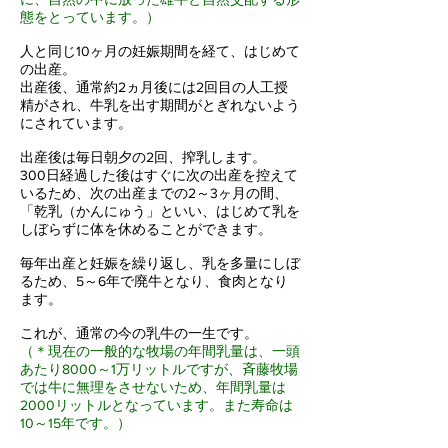
態をとっています。）
人と同じ10ヶ月の妊娠期間を経て、はじめて
の出産。
出産後、通常約2ヵ月後には2回目の人工授
精がされ、牛乳を出す期間がとぎれないよう
にされています。
出産後は毎日朝夕の2回、搾乳します。
300日経過した後はすぐに次の出産を控えて
いるため、次の出産までの2～3ヶ月の間、
「乾乳（かんにゅう」といい、はじめて乳を
しぼらずに体を休めることができます。
毎年出産と妊娠を繰り返し、乳を多量にしぼ
るため、5～6年で廃牛となり、食肉となり
ます。
これが、通常の今の乳牛の一生です。
（＊現在の一般的な牧場の年間乳量は、一頭
あたり8000～1万リットルですが、斉藤牧場
では牛に無理をさせないため、年間乳量は
2000リットルとなっています。また寿命は
10～15年です。）